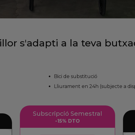
illor s'adapti a la teva butx
Bici de substitució
Lliurament en 24h (subjecte a disp
Subscripció Semestral
-15% DTO