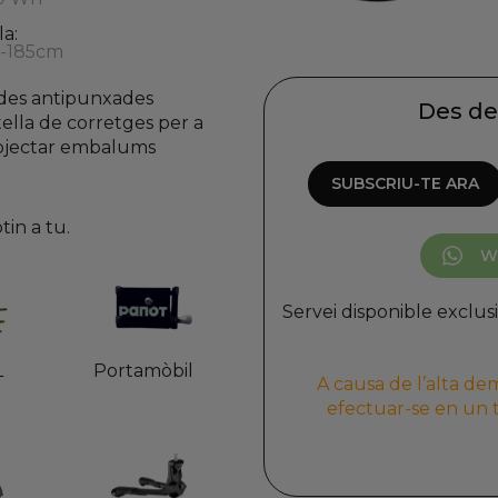
la:
0-185cm
des antipunxades
Des de
tella de corretges per a
bjectar embalums
SUBSCRIU-TE ARA
tin a tu.
W
Servei disponible exclus
L
Portamòbil
A causa de l’alta de
efectuar-se en un t