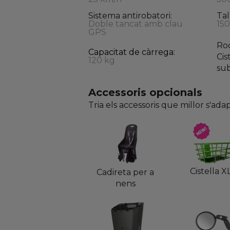
Sistema antirobatori:
Tal
Doble tancat amb clau
15
GPS
Ro
Capacitat de càrrega:
Cis
120 kg
su
Accessoris opcionals
Tria els accessoris que millor s'adap
Cistella X
Cadireta per a
nens