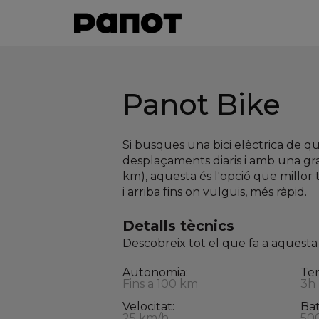
Panot Bike
Si busques una bici elèctrica de qu
desplaçaments diaris i amb una gr
km), aquesta és l'opció que millor
i arriba fins on vulguis, més ràpid.
Detalls tècnics
Descobreix tot el que fa a aquesta 
Autonomia:
Tem
Fins a 100 km
3h
Velocitat:
Bat
25 km/h
50