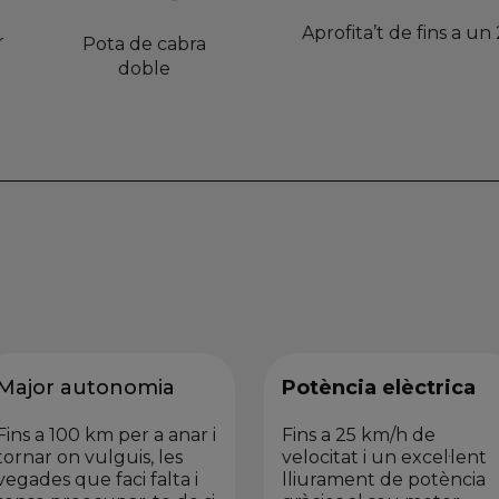
Aprofita’t de fins a 
r
Pota de cabra
doble
Major autonomia
Potència elèctrica
Fins a 100 km per a anar i
Fins a 25 km/h de
tornar on vulguis, les
velocitat i un excel·lent
vegades que faci falta i
lliurament de potència