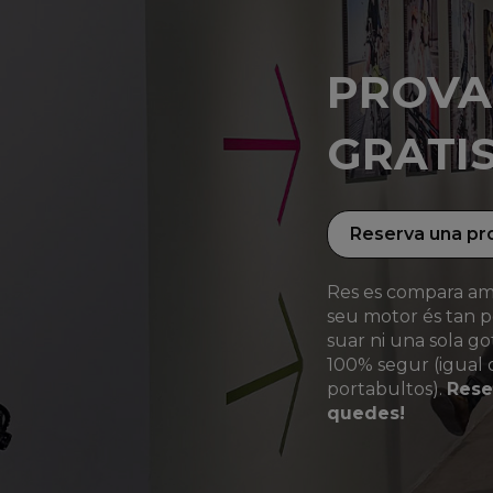
PROVA-
GRATI
Reserva una pr
Res es compara amb
seu motor és tan p
suar ni una sola got
100% segur (igual qu
portabultos).
Reser
quedes!