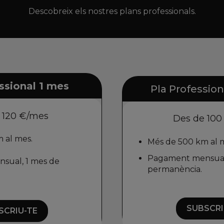
Descobreix els nostres plans professionals.
ssional 1 mes
Pla Professio
 120 €/mes
Des de 10
 al mes.
Més de 500 km al 
Pagament mensual
sual, 1 mes de
permanència.
SUBSCRI
SCRIU-TE