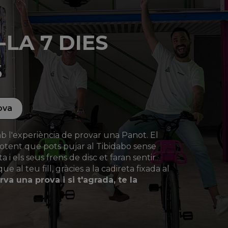
LA 7 DIES
S
ova
 l'experiència de provar una Panot. El
otent que pots pujar al Tibidabo sense
a i els seus frens de disc et faran sentir
e al teu fill, gràcies a la cadireta fixada al
va una prova i si t'agrada, te la