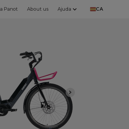
CA
a Panot
About us
Ajuda
icis
Show submenu for Ajud