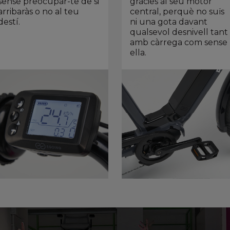
sense preocupar-te de si
gràcies al seu motor
arribaràs o no al teu
central, perquè no suïs
destí.
ni una gota davant
qualsevol desnivell tant
amb càrrega com sense
ella.