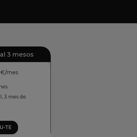
nal 3 mesos
0 €/mes
mes.
, 3 mes de
U-TE