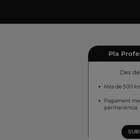
Pla Profe
Des de
Més de 500 km
Pagament men
permanència.
SUB