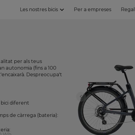
Les nostres bicis
Per a empreses
Regal
Show submenu for Les nostres b
alitat per als teus
an autonomia (fins a 100
 t'encaixarà. Despreocupa't
bici diferent
ps de càrrega (bateria):
eria:
0 Wh